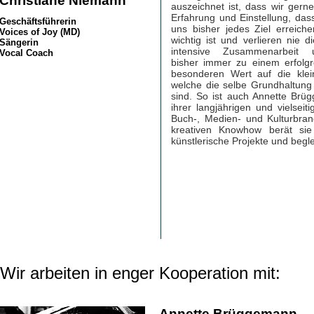
Christiane Niemann
auszeichnet ist,
dass wir gerne
Erfahrung und Einstellung, das
Geschäftsführerin
uns bisher jedes Ziel
erreich
Voices of Joy (MD)
wichtig ist und verlieren nie
Sängerin
intensive Zusammenarbeit
Vocal Coach
bisher immer zu einem erfolgr
besonderen Wert auf die kle
welche die selbe Grundhaltung
sind. So ist auch Annette Brü
ihrer langjährigen und vielse
Buch-, Medien- und Kulturbra
kreativen Knowhow berät sie 
künstlerische Projekte und begl
Wir arbeiten in enger Kooperation mit:
Annette Brüggemann