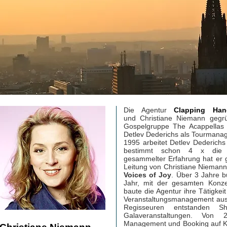
Die Agentur
Clapping Han
und Christiane Niemann gegr
Gospelgruppe The Acappellas 
Detlev Dederichs als Tourmanag
1995 arbeitet Detlev Dederichs 
bestimmt schon 4 x die E
gesammelter Erfahrung hat er ge
Leitung von Christiane Niemann
Voices of Joy
.
Über 3 Jahre bu
Jahr, mit der gesamten Konzer
baute die Agentur ihre Tätigkei
Veranstaltungsmanagement aus.
Regisseuren entstanden S
Galaveranstaltungen. Von
Management und Booking
auf 