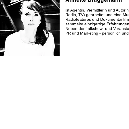
ist Agentin, Vermittlerin und Autori
Radio, TV) gearbeitet und eine Mus
Radiofeatures und Dokumentarfilm
sammelte einzigartige Erfahrungen
Neben der Talkshow- und Veranstal
PR und Marketing - persönlich und 
Impressum
|
Lega
CLAPPING HANDS
Mobil: +49 172 2048571